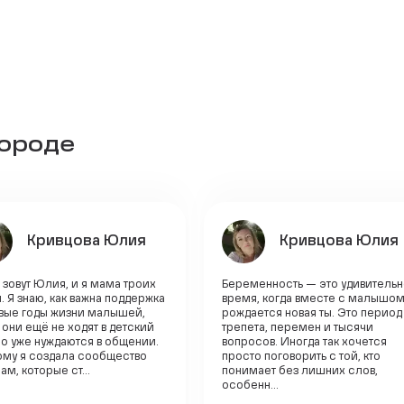
городе
Кривцова Юлия
Кривцова Юлия
зовут Юлия, и я мама троих
Беременность — это удивитель
. Я знаю, как важна поддержка
время, когда вместе с малышо
рвые годы жизни малышей,
рождается новая ты. Это период
 они ещё не ходят в детский
трепета, перемен и тысячи
но уже нуждаются в общении.
вопросов. Иногда так хочется
ому я создала сообщество
просто поговорить с той, кто
ам, которые ст...
понимает без лишних слов,
особенн...