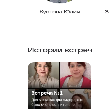
Кустова Юлия
З
Истории встреч
Встреча №1
Для меня, как для лидера, это
было очень волнительно,