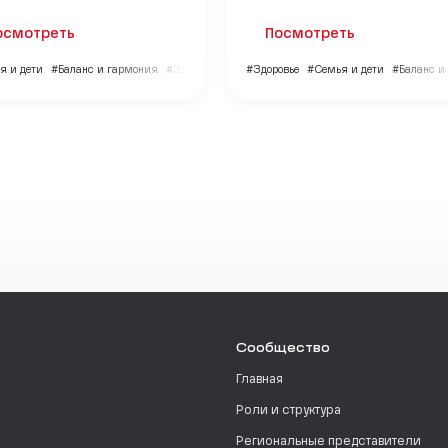
осмотреть
Посмотреть
я и дети
#Баланс и гармония
#Здоровье
#Здоровье
#Семья и дети
#Баланс и
Сообщество
Главная
Роли и структура
Региональные представители