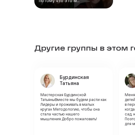
потому что это м...
Другие группы в этом 
Бурдинская
Татьяна
Мастерская Бурдинской
Меня 
ТатьяныВместе мы будем расти как
детей
Лидеры и проживать в малых
в пе
кругах Методологию, чтобы она
когда
стала частью нашего
сад, 
мышления.Добро пожаловать!
Поэт
для м