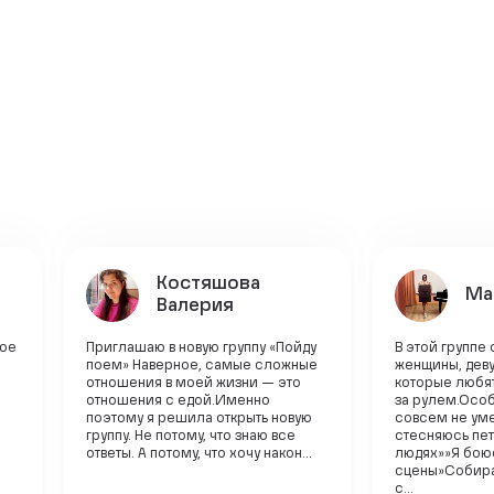
Костяшова
Ма
Валерия
ное
Приглашаю в новую группу «Пойду
В этой группе
м
поем» Наверное, самые сложные
женщины, деву
отношения в моей жизни — это
которые любят 
отношения с едой.Именно
за рулем.Осо
поэтому я решила открыть новую
совсем не уме
группу. Не потому, что знаю все
стесняюсь пет
ответы. А потому, что хочу након...
людях»»Я бою
сцены»Собира
с...