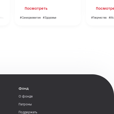
Посмотреть
Посмотр
 гармония
#Саморазвитие
#Здоровье
#Творчество
#Ис
Фонд
О фонде
Патроны
Поддержать