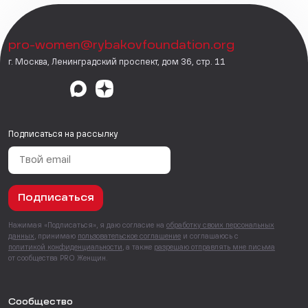
pro-women@rybakovfoundation.org
г. Москва, Ленинградский проспект, дом 36, стр. 11
Подписаться на рассылку
Подписаться
Нажимая «Подписаться», я даю согласие на
обработку своих персональных
данных
, принимаю
пользовательское соглашение
и соглашаюсь с
политикой конфиденциальности
, а также
разрешаю отправлять мне письма
от сообщества PRO Женщин.
Сообщество