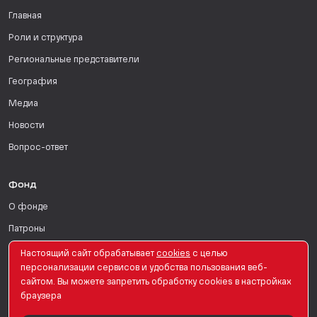
Главная
Роли и структура
Региональные представители
География
Медиа
Новости
Вопрос-ответ
Фонд
О фонде
Патроны
Поддержать
Настоящий сайт обрабатывает
сookies
с целью
персонализации сервисов и удобства пользования веб-
Для СМИ
сайтом. Вы можете запретить обработку сookies в настройках
браузера
English Version