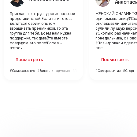
Анастас
Приглашаю в группу региональных
ЖЕНСКИЙ ОНЛАЙН "КЛ
представителей!Если ты и готова
единомышлениц!❓Ско
делиться своим опытом,
откладывали действия
взращивать преемников, то эта
сулили лучшую верс
группа для тебя. Всем нам нужна
❓Сколько раз начинали
поддержка, так давайте вместе
понедельника, с Ново
создадим это поле!Восемь
❓Планировали сделат
встреч...
сле...
Посмотреть
Посмотреть
#Саморазвитие
#Баланс и гармония
#Личный бренд
#Саморазвитие
#Спорт