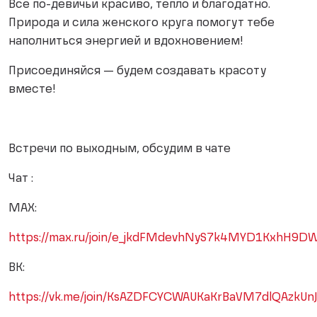
Всё по-девичьи красиво, тепло и благодатно.
Природа и сила женского круга помогут тебе
наполниться энергией и вдохновением!
Присоединяйся — будем создавать красоту
вместе!
Встречи по выходным, обсудим в чате
Чат :
МАХ:
https://max.ru/join/e_jkdFMdevhNyS7k4MYD1KxhH9D
ВК:
https://vk.me/join/KsAZDFCYCWAUKaKrBaVM7dlQAzkUn