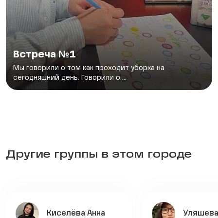
Встреча №1
Мы говорили о том как проходит уборка на
сегодняшний день. Говорили о ...
Другие группы в этом городе
Киселёва Анна
Уляшева