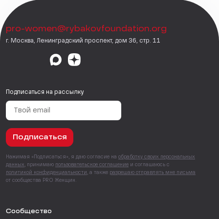
pro-women@rybakovfoundation.org
г. Москва, Ленинградский проспект, дом 36, стр. 11
Подписаться на рассылку
Подписаться
Нажимая «Подписаться», я даю согласие на
обработку своих персональных
данных
, принимаю
пользовательское соглашение
и соглашаюсь с
политикой конфиденциальности
, а также
разрешаю отправлять мне письма
от сообщества PRO Женщин.
Сообщество