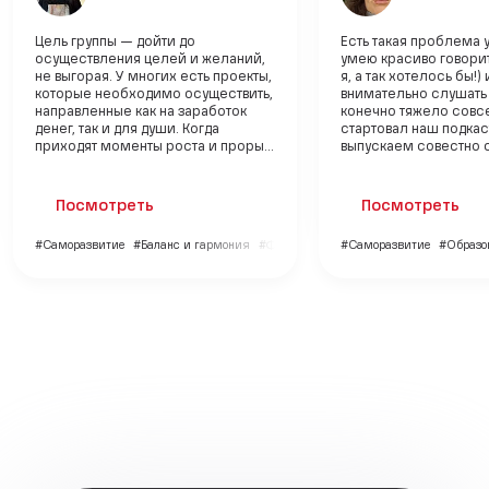
Цель группы — дойти до
Есть такая проблема 
осуществления целей и желаний,
умею красиво говорит
не выгорая. У многих есть проекты,
я, а так хотелось бы!) 
которые необходимо осуществить,
внимательно слушать (
направленные как на заработок
конечно тяжело совсе
денег, так и для души. Когда
стартовал наш подкас
приходят моменты роста и проры...
выпускаем совестно с 
Посмотреть
Посмотреть
#Саморазвитие
#Баланс и гармония
#Финансы
#Саморазвитие
#Образо