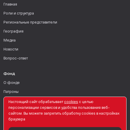
Главная
Роли и структура
Региональные представители
География
Медиа
Новости
Вопрос-ответ
Фонд
О фонде
Патроны
Поддержать
Настоящий сайт обрабатывает
сookies
с целью
персонализации сервисов и удобства пользования веб-
Для СМИ
сайтом. Вы можете запретить обработку сookies в настройках
браузера
English Version