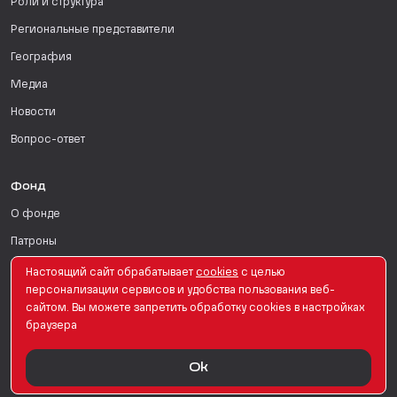
Роли и структура
Региональные представители
География
Медиа
Новости
Вопрос-ответ
Фонд
О фонде
Патроны
Поддержать
Настоящий сайт обрабатывает
сookies
с целью
персонализации сервисов и удобства пользования веб-
Для СМИ
сайтом. Вы можете запретить обработку сookies в настройках
браузера
English Version
Ok
© PRO Женщин. Все права защищены. 2026