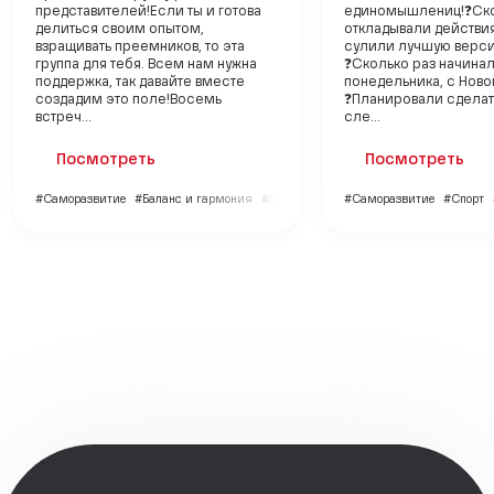
представителей!Если ты и готова
единомышлениц!❓Ско
делиться своим опытом,
откладывали действия
взращивать преемников, то эта
сулили лучшую верс
группа для тебя. Всем нам нужна
❓Сколько раз начинали
поддержка, так давайте вместе
понедельника, с Ново
создадим это поле!Восемь
❓Планировали сделат
встреч...
сле...
Посмотреть
Посмотреть
#Саморазвитие
#Баланс и гармония
#Личный бренд
#Саморазвитие
#Спорт