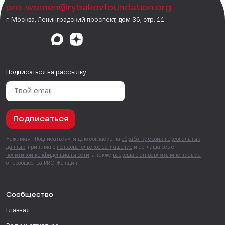
pro-women@rybakovfoundation.org
г. Москва, Ленинградский проспект, дом 36, стр. 11
Подписаться на рассылку
Подписаться
Нажимая «Подписаться», я даю согласие на
обработку своих персональных
данных
, принимаю
пользовательское соглашение
и соглашаюсь с
политикой конфиденциальности
, а также
разрешаю отправлять мне письма
от сообщества PRO Женщин.
Сообщество
Главная