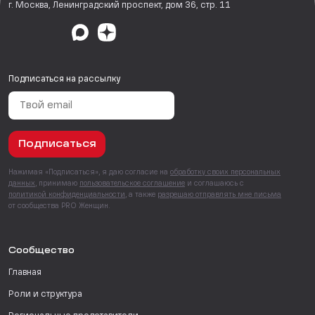
г. Москва, Ленинградский проспект, дом 36, стр. 11
Подписаться на рассылку
Подписаться
Нажимая «Подписаться», я даю согласие на
обработку своих персональных
данных
, принимаю
пользовательское соглашение
и соглашаюсь с
политикой конфиденциальности
, а также
разрешаю отправлять мне письма
от сообщества PRO Женщин.
Сообщество
Главная
Роли и структура