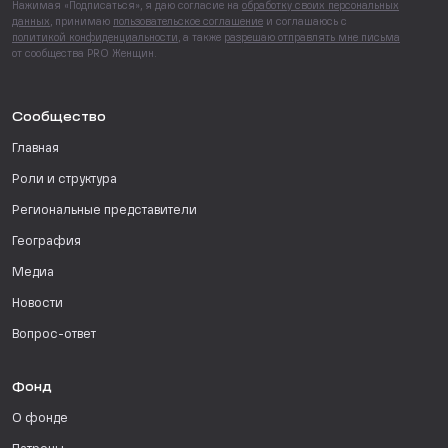
Нажимая «Подписаться», я даю согласие на
обработку своих персональных
данных
, принимаю
пользовательское соглашение
и соглашаюсь с
политикой конфиденциальности
, а также
разрешаю отправлять мне письма
от сообщества PRO Женщин.
Сообщество
Главная
Роли и структура
Региональные представители
География
Медиа
Новости
Вопрос-ответ
Фонд
О фонде