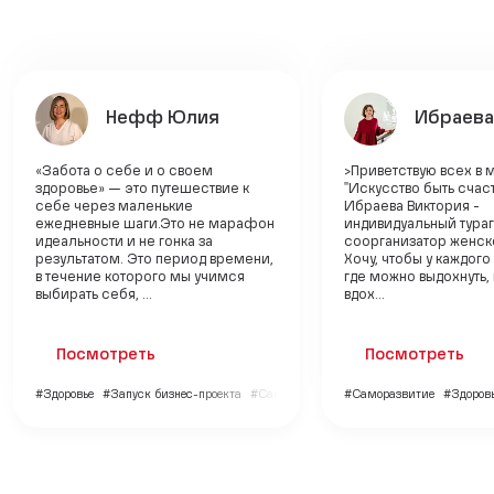
Нефф Юлия
Ибраева
«Забота о себе и о своем
>Приветствую всех в 
здоровье» — это путешествие к
"Искусство быть счас
себе через маленькие
Ибраева Виктория -
ежедневные шаги.Это не марафон
индивидуальный тураг
идеальности и не гонка за
соорганизатор женско
результатом. Это период времени,
Хочу, чтобы у каждог
в течение которого мы учимся
где можно выдохнуть,
выбирать себя, ...
вдох...
Посмотреть
Посмотреть
#Здоровье
#Запуск бизнес-проекта
#Саморазвитие
#Саморазвитие
#Здоров