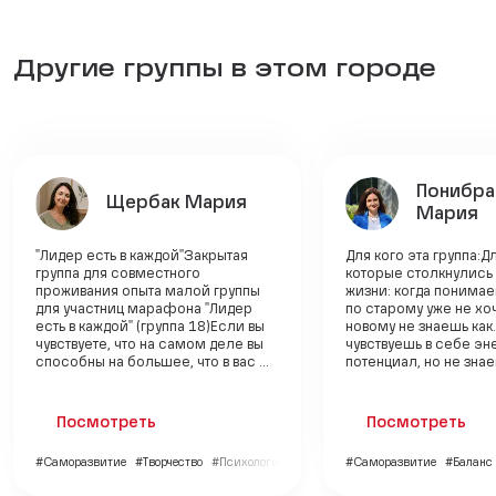
Другие группы в этом городе
Понибра
Щербак Мария
Мария
"Лидер есть в каждой"Закрытая
Для кого эта группа:Д
группа для совместного
которые столкнулись
проживания опыта малой группы
жизни: когда понимае
для участниц марафона "Лидер
по старому уже не хо
есть в каждой" (группа 18)Если вы
новому не знаешь как.
чувствуете, что на самом деле вы
чувствуешь в себе эн
способны на большее, что в вас ...
потенциал, но не знаеш
Посмотреть
Посмотреть
#Саморазвитие
#Творчество
#Психология
#Саморазвитие
#Баланс