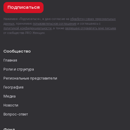
Подписаться
Нажимая «Подписаться», я даю согласие на
обработку своих персональных
данных
, принимаю
пользовательское соглашение
и соглашаюсь с
политикой конфиденциальности
, а также
разрешаю отправлять мне письма
от сообщества PRO Женщин.
Сообщество
Главная
Роли и структура
Региональные представители
География
Медиа
Новости
Вопрос-ответ