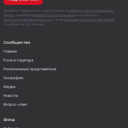
Нажимая «Подписаться», я даю согласие на
обработку своих персональных
данных
, принимаю
пользовательское соглашение
и соглашаюсь с
политикой конфиденциальности
, а также
разрешаю отправлять мне письма
от сообщества PRO Женщин.
Сообщество
Главная
Роли и структура
Региональные представители
География
Медиа
Новости
Вопрос-ответ
Фонд