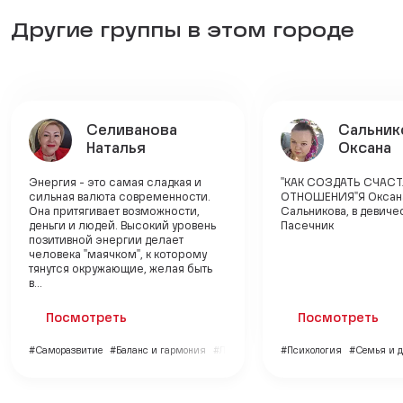
Другие группы в этом городе
Селиванова
Сальник
Наталья
Оксана
Энергия - это самая сладкая и
‎"КАК СОЗДАТЬ СЧАС
сильная валюта современности.
ОТНОШЕНИЯ"‎Я Оксан
Она притягивает возможности,
Сальникова, в девиче
деньги и людей. Высокий уровень
Пасечник
позитивной энергии делает
человека "маячком", к которому
тянутся окружающие, желая быть
в...
Посмотреть
Посмотреть
#Саморазвитие
#Баланс и гармония
#Личный бренд
#Психология
#Семья и д