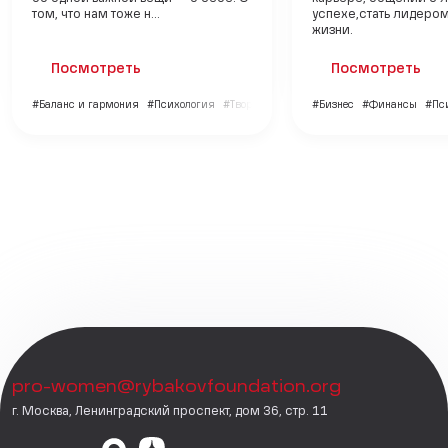
том, что нам тоже н...
успехе,стать лидеро
жизни.
Посмотреть
Посмотреть
#Баланс и гармония
#Психология
#Творчество
#Бизнес
#Финансы
#Пс
pro-women@rybakovfoundation.org
г. Москва, Ленинградский проспект, дом 36, стр. 11