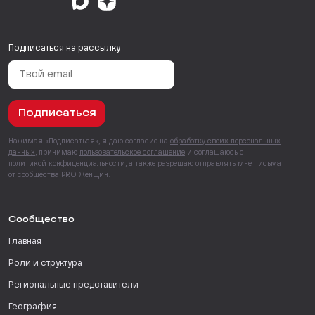
Подписаться на рассылку
Подписаться
Нажимая «Подписаться», я даю согласие на
обработку своих персональных
данных
, принимаю
пользовательское соглашение
и соглашаюсь с
политикой конфиденциальности
, а также
разрешаю отправлять мне письма
от сообщества PRO Женщин.
Сообщество
Главная
Роли и структура
Региональные представители
География