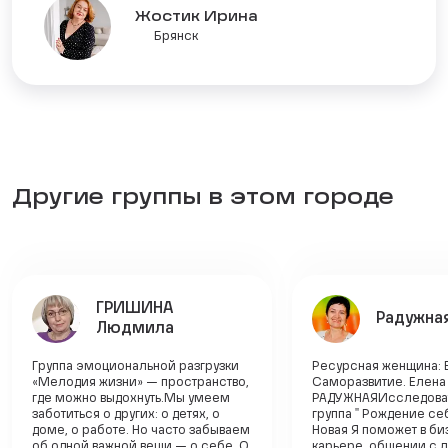
Жостик Ирина
Брянск
Другие группы в этом городе
ГРИШИНА
Радужна
Людмила
Группа эмоциональной разгрузки
Ресурсная женщина: 
«Мелодия жизни» — пространство,
Саморазвитие. Елена
где можно выдохнуть.Мы умеем
РАДУЖНАЯИсследова
заботиться о других: о детях, о
группа " Рождение се
доме, о работе. Но часто забываем
Новая Я поможет в би
об одной важной вещи — о себе. О
карьере, общении с 