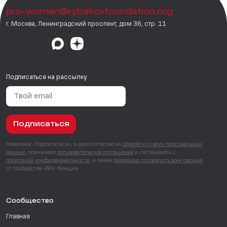
pro-women@rybakovfoundation.org
г. Москва, Ленинградский проспект, дом 36, стр. 11
Подписаться на рассылку
Подписаться
Нажимая «Подписаться», я даю согласие на
обработку своих персональных
данных
, принимаю
пользовательское соглашение
и соглашаюсь с
политикой конфиденциальности
, а также
разрешаю отправлять мне письма
от сообщества PRO Женщин.
Сообщество
Главная