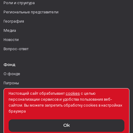
Роли и структура
Региональные представители
География
Медиа
Новости
Вопрос-ответ
Фонд
О фонде
Патроны
Поддержать
Настоящий сайт обрабатывает
сookies
с целью
персонализации сервисов и удобства пользования веб-
Для СМИ
сайтом. Вы можете запретить обработку сookies в настройках
браузера
English Version
Ok
© PRO Женщин. Все права защищены. 2026