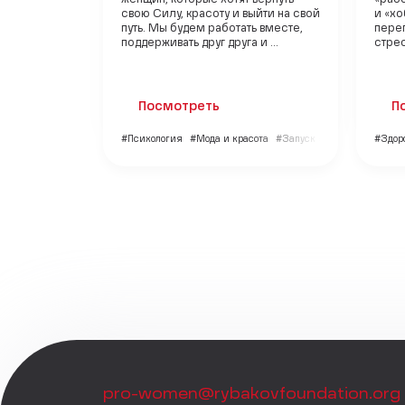
женщин, которые хотят вернуть
«рабо
свою Силу, красоту и выйти на свой
и «хо
путь. Мы будем работать вместе,
переп
поддерживать друг друга и ...
стрес
Посмотреть
П
#Психология
#Мода и красота
#Запуск бизнес-проекта
#Здор
pro-women@rybakovfoundation.org