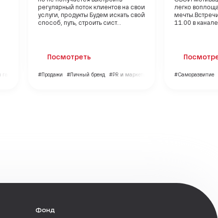
но не получается выстроить
СВОИ мотивац
регулярный поток клиентов на свои
легко воплощ
услуги, продукты Будем искать свой
мечты.Встречи
способ, путь, строить сист...
11.00 в канале
Посмотреть
Посмотр
и гармония
#Продажи
#Личный бренд
#PR и маркетинг
#Саморазвитие
Фонд