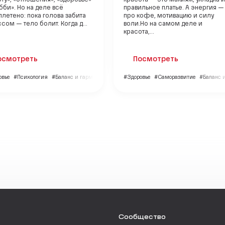
ту», «отношения», «здоровье»
красота — это макияж, укладка и
бби». Но на деле всё
правильное платье. А энергия —
летено: пока голова забита
про кофе, мотивацию и силу
сом — тело болит. Когда д...
воли.Но на самом деле и
красота,...
осмотреть
Посмотреть
овье
#Психология
#Баланс и гармония
#Здоровье
#Саморазвитие
#Баланс 
Сообщество