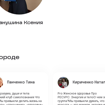
анушина Ксения
городе
Панченко Тина
Кириченко Ната
разума, души и тела:
Pro Женское здоровье Про
кий клуб самопознания Что
РЕСУРС: Энергия и телоО чем э
Мы привыкли делить жизнь на
группа?Мы привыкли думать, что