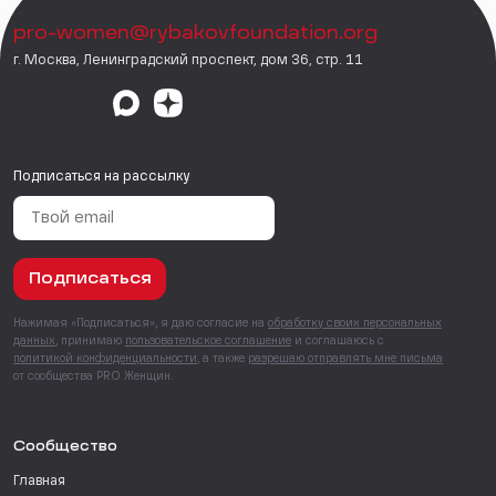
pro-women@rybakovfoundation.org
г. Москва, Ленинградский проспект, дом 36, стр. 11
Подписаться на рассылку
Подписаться
Нажимая «Подписаться», я даю согласие на
обработку своих персональных
данных
, принимаю
пользовательское соглашение
и соглашаюсь с
политикой конфиденциальности
, а также
разрешаю отправлять мне письма
от сообщества PRO Женщин.
Сообщество
Главная