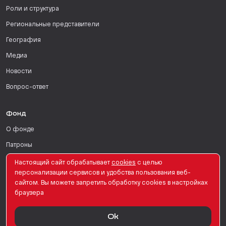
Роли и структура
Региональные представители
География
Медиа
Новости
Вопрос-ответ
Фонд
О фонде
Патроны
Поддержать
Настоящий сайт обрабатывает
сookies
с целью
персонализации сервисов и удобства пользования веб-
Для СМИ
сайтом. Вы можете запретить обработку сookies в настройках
браузера
English Version
Ok
© PRO Женщин. Все права защищены. 2026