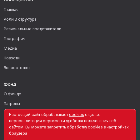
Сообщество
Главная
Роли и структура
Региональные представители
География
Медиа
Новости
Вопрос-ответ
Фонд
О фонде
Патроны
Поддержать
Настоящий сайт обрабатывает
сookies
с целью
персонализации сервисов и удобства пользования веб-
Для СМИ
сайтом. Вы можете запретить обработку сookies в настройках
браузера