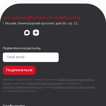
pro-women@rybakovfoundation.org
г. Москва, Ленинградский проспект, дом 36, стр. 11
Подписаться на рассылку
Подписаться
Нажимая «Подписаться», я даю согласие на
обработку своих персональных
данных
, принимаю
пользовательское соглашение
и соглашаюсь с
политикой конфиденциальности
, а также
разрешаю отправлять мне письма
от сообщества PRO Женщин.