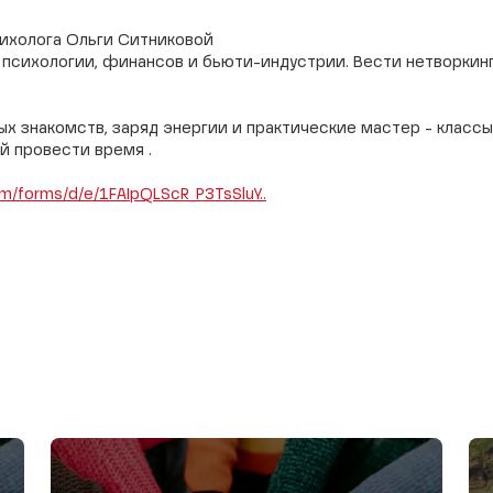
сихолога Ольги Ситниковой
и психологии, финансов и бьюти-индустрии. Вести нетворкин
ых знакомств, заряд энергии и практические мастер - класс
й провести время .
om/forms/d/e/1FAIpQLScR_P3TsSluY..