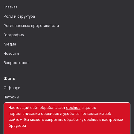
Главная
Роли и структура
Региональные представители
География
Медиа
Новости
Вопрос-ответ
Фонд
О фонде
Патроны
Поддержать
Настоящий сайт обрабатывает
сookies
с целью
персонализации сервисов и удобства пользования веб-
Для СМИ
сайтом. Вы можете запретить обработку сookies в настройках
браузера
English Version