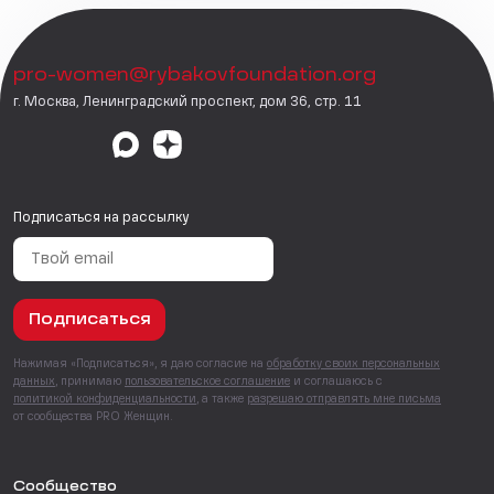
pro-women@rybakovfoundation.org
г. Москва, Ленинградский проспект, дом 36, стр. 11
Подписаться на рассылку
Подписаться
Нажимая «Подписаться», я даю согласие на
обработку своих персональных
данных
, принимаю
пользовательское соглашение
и соглашаюсь с
политикой конфиденциальности
, а также
разрешаю отправлять мне письма
от сообщества PRO Женщин.
Сообщество