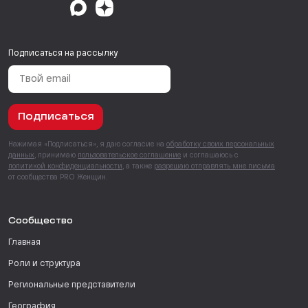
Подписаться на рассылку
Подписаться
Нажимая «Подписаться», я даю согласие на
обработку своих персональных
данных
, принимаю
пользовательское соглашение
и соглашаюсь с
политикой конфиденциальности
, а также
разрешаю отправлять мне письма
от сообщества PRO Женщин.
Сообщество
Главная
Роли и структура
Региональные представители
География