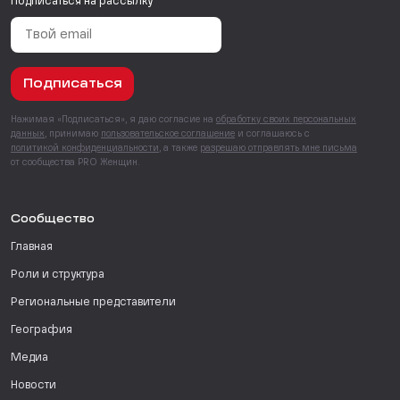
Подписаться на рассылку
Подписаться
Нажимая «Подписаться», я даю согласие на
обработку своих персональных
данных
, принимаю
пользовательское соглашение
и соглашаюсь с
политикой конфиденциальности
, а также
разрешаю отправлять мне письма
от сообщества PRO Женщин.
Сообщество
Главная
Роли и структура
Региональные представители
География
Медиа
Новости