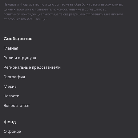
Нажимая «Подписаться», я даю согласие на
обработку своих персональных
данных
, принимаю
пользовательское соглашение
и соглашаюсь с
политикой конфиденциальности
, а также
разрешаю отправлять мне письма
от сообщества PRO Женщин.
Сообщество
Главная
Роли и структура
Региональные представители
География
Медиа
Новости
Вопрос-ответ
Фонд
О фонде