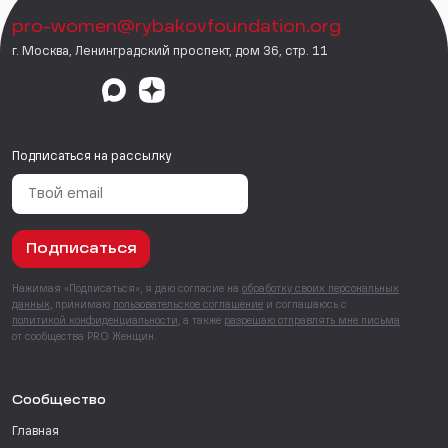
pro-women@rybakovfoundation.org
г. Москва, Ленинградский проспект, дом 36, стр. 11
Подписаться на рассылку
Подписаться
Нажимая «Подписаться», я даю согласие на
обработку своих персональных
данных
, принимаю
пользовательское соглашение
и соглашаюсь с
политикой конфиденциальности
, а также
разрешаю отправлять мне письма
от сообщества PRO Женщин.
Сообщество
Главная