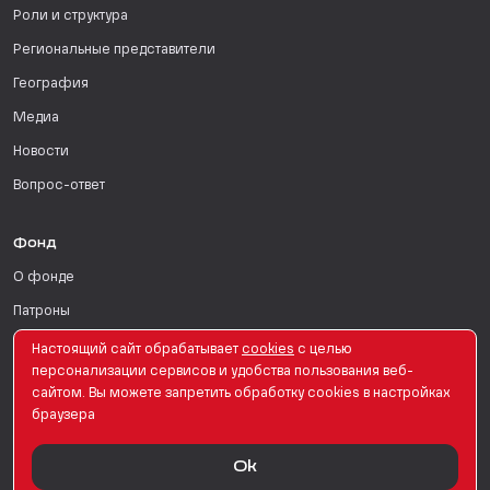
Роли и структура
Региональные представители
География
Медиа
Новости
Вопрос-ответ
Фонд
О фонде
Патроны
Поддержать
Настоящий сайт обрабатывает
сookies
с целью
персонализации сервисов и удобства пользования веб-
Для СМИ
сайтом. Вы можете запретить обработку сookies в настройках
браузера
English Version
Ok
© PRO Женщин. Все права защищены. 2026