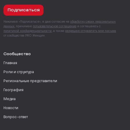
Подписаться
Нажимая «Подписаться», я даю согласие на
обработку своих персональных
данных
, принимаю
пользовательское соглашение
и соглашаюсь с
политикой конфиденциальности
, а также
разрешаю отправлять мне письма
от сообщества PRO Женщин.
Сообщество
Главная
Роли и структура
Региональные представители
География
Медиа
Новости
Вопрос-ответ