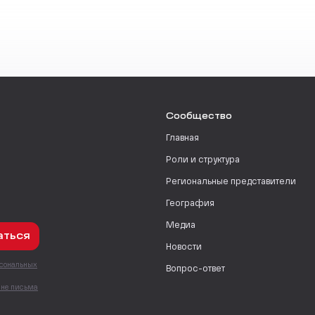
Сообщество
Главная
Роли и структура
Региональные представители
География
Медиа
аться
Новости
рсональных
Вопрос-ответ
с
мне письма