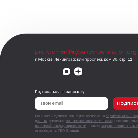
pro-women@rybakovfoundation.org
г. Москва, Ленинградский проспект, дом 36, стр. 11
Подписаться на рассылку
Подпис
Нажимая «Подписаться», я даю согласие на
обработку своих пе
данных
, принимаю
пользовательское соглашение
и соглашаюсь 
политикой конфиденциальности
, а также
разрешаю отправлять 
от сообщества PRO Женщин.