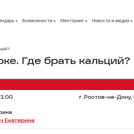
ендарь
Возможности
Менторинг
Новости и медиа
ьций?
оке. Где брать кальций?
1:00
г. Ростов-на-Дону,
рина
ч Екатерина