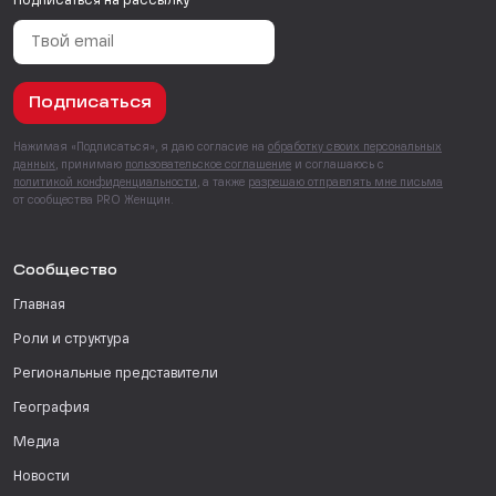
Подписаться на рассылку
Подписаться
Нажимая «Подписаться», я даю согласие на
обработку своих персональных
данных
, принимаю
пользовательское соглашение
и соглашаюсь с
политикой конфиденциальности
, а также
разрешаю отправлять мне письма
от сообщества PRO Женщин.
Сообщество
Главная
Роли и структура
Региональные представители
География
Медиа
Новости