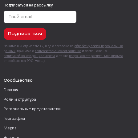
Подписаться на рассылку
Подписаться
Нажимая «Подписаться», я даю согласие на
обработку своих персональных
данных
, принимаю
пользовательское соглашение
и соглашаюсь с
политикой конфиденциальности
, а также
разрешаю отправлять мне письма
от сообщества PRO Женщин.
Сообщество
Главная
Роли и структура
Региональные представители
География
Медиа