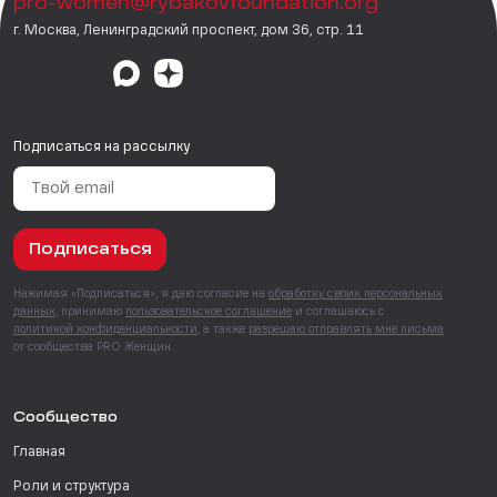
pro-women@rybakovfoundation.org
г. Москва, Ленинградский проспект, дом 36, стр. 11
Подписаться на рассылку
Подписаться
Нажимая «Подписаться», я даю согласие на
обработку своих персональных
данных
, принимаю
пользовательское соглашение
и соглашаюсь с
политикой конфиденциальности
, а также
разрешаю отправлять мне письма
от сообщества PRO Женщин.
Сообщество
Главная
Роли и структура