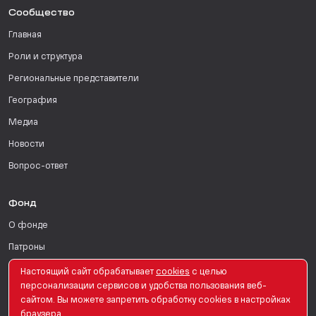
Сообщество
Главная
Роли и структура
Региональные представители
География
Медиа
Новости
Вопрос-ответ
Фонд
О фонде
Патроны
Поддержать
Настоящий сайт обрабатывает
сookies
с целью
персонализации сервисов и удобства пользования веб-
Для СМИ
сайтом. Вы можете запретить обработку сookies в настройках
браузера