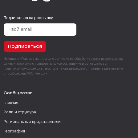
Подписаться на рассылку
Подписаться
Нажимая «Подписаться», я даю согласие на
обработку своих персональных
данных
, принимаю
пользовательское соглашение
и соглашаюсь с
политикой конфиденциальности
, а также
разрешаю отправлять мне письма
от сообщества PRO Женщин.
Сообщество
Главная
Роли и структура
Региональные представители
География