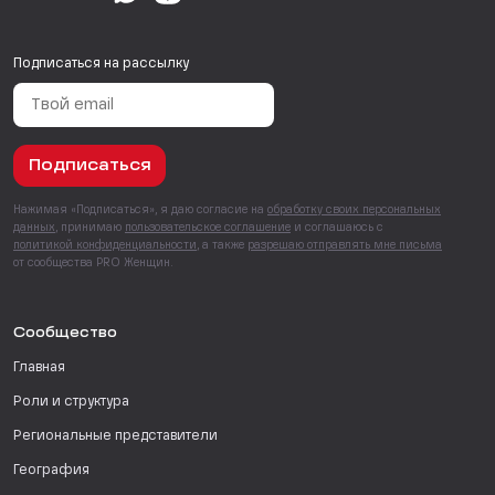
Подписаться на рассылку
Подписаться
Нажимая «Подписаться», я даю согласие на
обработку своих персональных
данных
, принимаю
пользовательское соглашение
и соглашаюсь с
политикой конфиденциальности
, а также
разрешаю отправлять мне письма
от сообщества PRO Женщин.
Сообщество
Главная
Роли и структура
Региональные представители
География