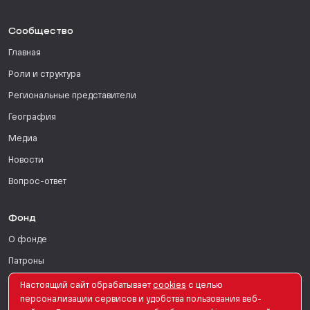
Сообщество
Главная
Роли и структура
Региональные представители
География
Медиа
Новости
Вопрос-ответ
Фонд
О фонде
Патроны
Поддержать
Настоящий сайт обрабатывает
сookies
с целью
персонализации сервисов и удобства пользования веб-
Для СМИ