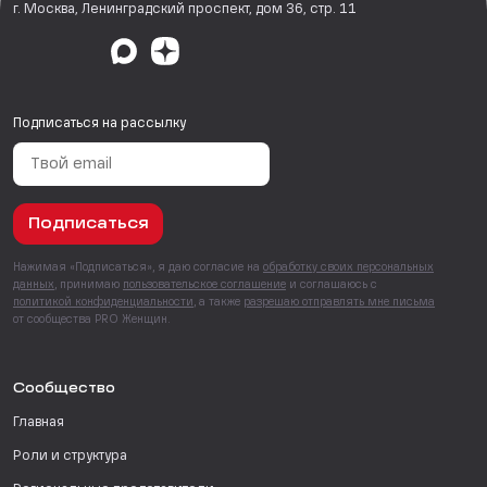
г. Москва, Ленинградский проспект, дом 36, стр. 11
Подписаться на рассылку
Подписаться
Нажимая «Подписаться», я даю согласие на
обработку своих персональных
данных
, принимаю
пользовательское соглашение
и соглашаюсь с
политикой конфиденциальности
, а также
разрешаю отправлять мне письма
от сообщества PRO Женщин.
Сообщество
Главная
Роли и структура