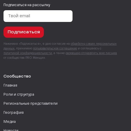
Подписаться на рассылку
Подписаться
Нажимая «Подписаться», я даю согласие на
обработку своих персональных
данных
, принимаю
пользовательское соглашение
и соглашаюсь с
политикой конфиденциальности
, а также
разрешаю отправлять мне письма
от сообщества PRO Женщин.
Сообщество
Главная
Роли и структура
Региональные представители
География
Медиа