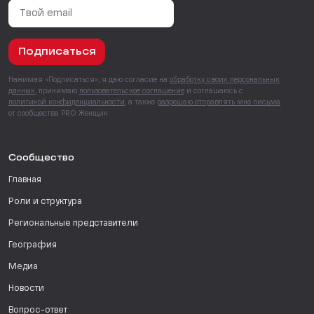
Подписаться
Нажимая «Подписаться», я даю согласие на
обработку своих персональных
данных
, принимаю
пользовательское соглашение
и соглашаюсь с
политикой конфиденциальности
, а также
разрешаю отправлять мне письма
от сообщества PRO Женщин.
Сообщество
Главная
Роли и структура
Региональные представители
География
Медиа
Новости
Вопрос-ответ