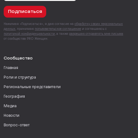
Подписаться
Нажимая «Подписаться», я даю согласие на
обработку своих персональных
данных
, принимаю
пользовательское соглашение
и соглашаюсь с
политикой конфиденциальности
, а также
разрешаю отправлять мне письма
от сообщества PRO Женщин.
Сообщество
Главная
Роли и структура
Региональные представители
География
Медиа
Новости
Вопрос-ответ