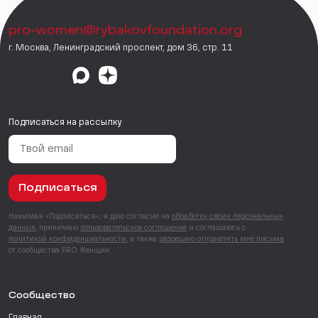
pro-women@rybakovfoundation.org
г. Москва, Ленинградский проспект, дом 36, стр. 11
Подписаться на рассылку
Подписаться
Нажимая «Подписаться», я даю согласие на
обработку своих персональных
данных
, принимаю
пользовательское соглашение
и соглашаюсь с
политикой конфиденциальности
, а также
разрешаю отправлять мне письма
от сообщества PRO Женщин.
Сообщество