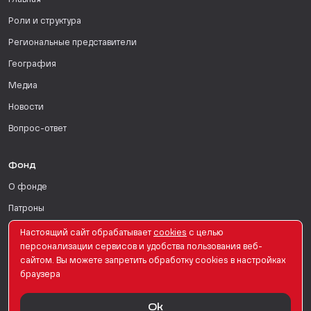
Главная
Роли и структура
Региональные представители
География
Медиа
Новости
Вопрос-ответ
Фонд
О фонде
Патроны
Поддержать
Настоящий сайт обрабатывает
сookies
с целью
персонализации сервисов и удобства пользования веб-
Для СМИ
сайтом. Вы можете запретить обработку сookies в настройках
браузера
English Version
Ok