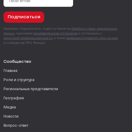
Подписаться
Нажимая «Подписаться», я даю согласие на
обработку своих персональных
данных
, принимаю
пользовательское соглашение
и соглашаюсь с
политикой конфиденциальности
, а также
разрешаю отправлять мне письма
от сообщества PRO Женщин.
Сообщество
Главная
Роли и структура
Региональные представители
География
Медиа
Новости
Вопрос-ответ