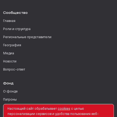
Сообщество
Главная
Роли и структура
Региональные представители
География
Медиа
Новости
Вопрос-ответ
Фонд
О фонде
Патроны
Поддержать
Настоящий сайт обрабатывает
сookies
с целью
персонализации сервисов и удобства пользования веб-
Для СМИ