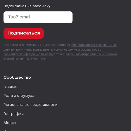
Подписаться на рассылку
Подписаться
Нажимая «Подписаться», я даю согласие на
обработку своих персональных
данных
, принимаю
пользовательское соглашение
и соглашаюсь с
политикой конфиденциальности
, а также
разрешаю отправлять мне письма
от сообщества PRO Женщин.
Сообщество
Главная
Роли и структура
Региональные представители
География
Медиа