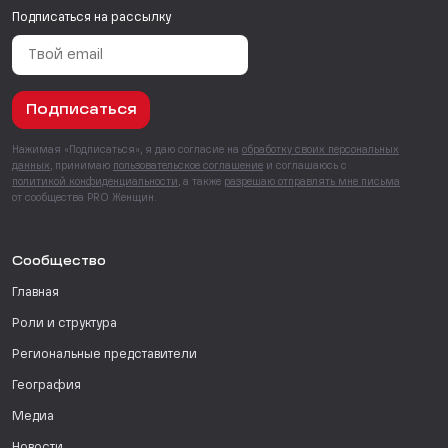
Подписаться на рассылку
Подписаться
Нажимая «Подписаться», я даю согласие на
обработку своих персональных
данных
, принимаю
пользовательское соглашение
и соглашаюсь с
политикой конфиденциальности
, а также
разрешаю отправлять мне письма
от сообщества PRO Женщин.
Сообщество
Главная
Роли и структура
Региональные представители
География
Медиа