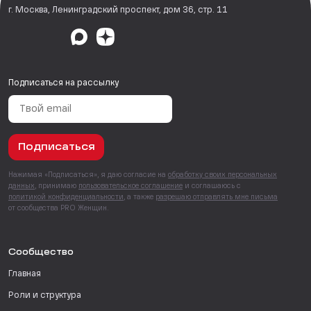
г. Москва, Ленинградский проспект, дом 36, стр. 11
Подписаться на рассылку
Подписаться
Нажимая «Подписаться», я даю согласие на
обработку своих персональных
данных
, принимаю
пользовательское соглашение
и соглашаюсь с
политикой конфиденциальности
, а также
разрешаю отправлять мне письма
от сообщества PRO Женщин.
Сообщество
Главная
Роли и структура