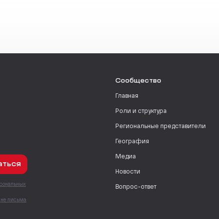
Сообщество
Главная
Роли и структура
Региональные представители
География
Медиа
аться
Новости
рсональных
Вопрос-ответ
с
мне письма