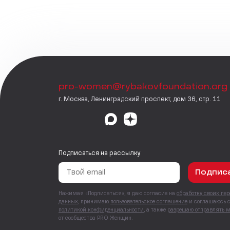
pro-women@rybakovfoundation.org
г. Москва, Ленинградский проспект, дом 36, стр. 11
Подписаться на рассылку
Подпис
Нажимая «Подписаться», я даю согласие на
обработку своих пе
данных
, принимаю
пользовательское соглашение
и соглашаюсь 
политикой конфиденциальности
, а также
разрешаю отправлять 
от сообщества PRO Женщин.