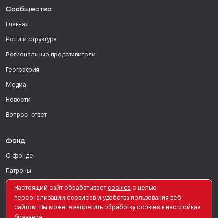
Сообщество
Главная
Роли и структура
Региональные представители
География
Медиа
Новости
Вопрос-ответ
Фонд
О фонде
Патроны
Поддержать
Настоящий сайт обрабатывает
сookies
с целью
персонализации сервисов и удобства пользования веб-
Для СМИ
сайтом. Вы можете запретить обработку сookies в настройках
браузера