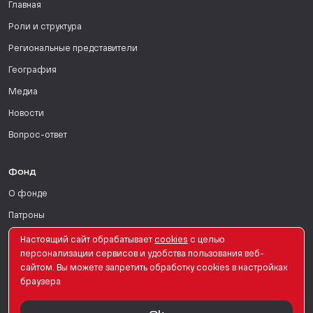
Главная
Роли и структура
Региональные представители
География
Медиа
Новости
Вопрос-ответ
Фонд
О фонде
Патроны
Поддержать
Настоящий сайт обрабатывает
сookies
с целью
персонализации сервисов и удобства пользования веб-
Для СМИ
сайтом. Вы можете запретить обработку сookies в настройках
браузера
English Version