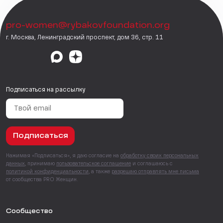
pro-women@rybakovfoundation.org
г. Москва, Ленинградский проспект, дом 36, стр. 11
Подписаться на рассылку
Подписаться
Нажимая «Подписаться», я даю согласие на
обработку своих персональных
данных
, принимаю
пользовательское соглашение
и соглашаюсь с
политикой конфиденциальности
, а также
разрешаю отправлять мне письма
от сообщества PRO Женщин.
Сообщество