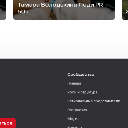
Тамара Володькина Леди PR
50+
Сообщество
Главная
Роли и структура
Региональные представители
География
Медиа
аться
Новости