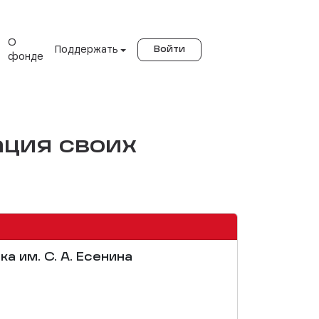
О
Поддержать
Войти
фонде
ация своих
ка им. С. А. Есенина