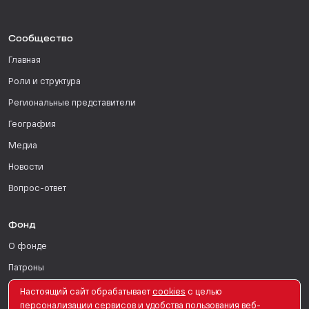
Сообщество
Главная
Роли и структура
Региональные представители
География
Медиа
Новости
Вопрос-ответ
Фонд
О фонде
Патроны
Поддержать
Настоящий сайт обрабатывает
сookies
с целью
персонализации сервисов и удобства пользования веб-