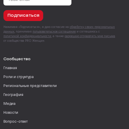
Подписаться
Нажимая «Подписаться», я даю согласие на
обработку своих персональных
данных
, принимаю
пользовательское соглашение
и соглашаюсь с
политикой конфиденциальности
, а также
разрешаю отправлять мне письма
от сообщества PRO Женщин.
Сообщество
Главная
Роли и структура
Региональные представители
География
Медиа
Новости
Вопрос-ответ