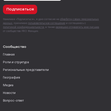
Подписаться
Нажимая «Подписаться», я даю согласие на
обработку своих персональных
данных
, принимаю
пользовательское соглашение
и соглашаюсь с
политикой конфиденциальности
, а также
разрешаю отправлять мне письма
от сообщества PRO Женщин.
Сообщество
Главная
Роли и структура
Региональные представители
География
Медиа
Новости
Вопрос-ответ