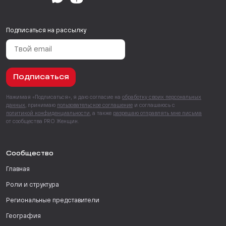
Подписаться на рассылку
Подписаться
Нажимая «Подписаться», я даю согласие на
обработку своих персональных
данных
, принимаю
пользовательское соглашение
и соглашаюсь с
политикой конфиденциальности
, а также
разрешаю отправлять мне письма
от сообщества PRO Женщин.
Сообщество
Главная
Роли и структура
Региональные представители
География