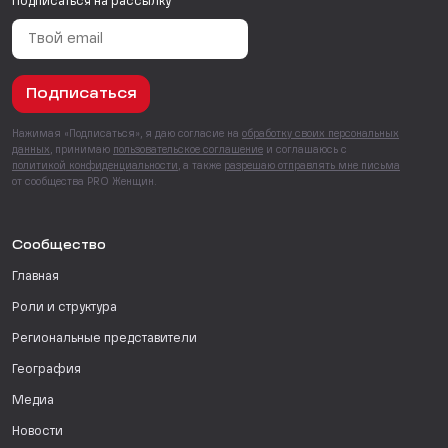
Подписаться на рассылку
Подписаться
Нажимая «Подписаться», я даю согласие на
обработку своих персональных
данных
, принимаю
пользовательское соглашение
и соглашаюсь с
политикой конфиденциальности
, а также
разрешаю отправлять мне письма
от сообщества PRO Женщин.
Сообщество
Главная
Роли и структура
Региональные представители
География
Медиа
Новости