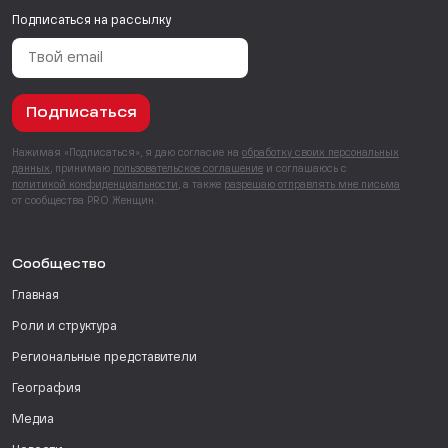
Подписаться на рассылку
Подписаться
Нажимая «Подписаться», я даю согласие на
обработку своих персональных
данных
, принимаю
пользовательское соглашение
и соглашаюсь с
политикой конфиденциальности
, а также
разрешаю отправлять мне письма
от сообщества PRO Женщин.
Сообщество
Главная
Роли и структура
Региональные представители
География
Медиа