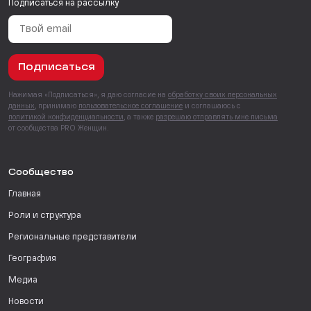
Подписаться на рассылку
Подписаться
Нажимая «Подписаться», я даю согласие на
обработку своих персональных
данных
, принимаю
пользовательское соглашение
и соглашаюсь с
политикой конфиденциальности
, а также
разрешаю отправлять мне письма
от сообщества PRO Женщин.
Сообщество
Главная
Роли и структура
Региональные представители
География
Медиа
Новости