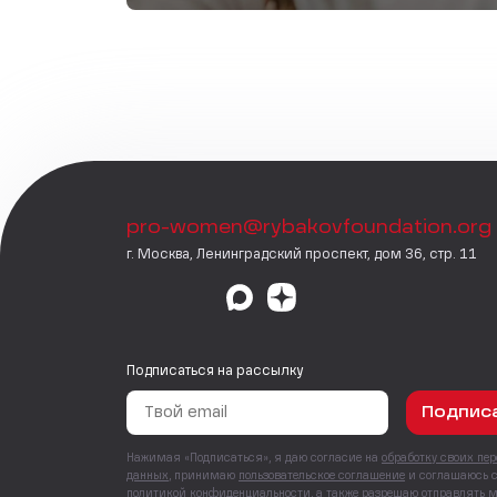
pro-women@rybakovfoundation.org
г. Москва, Ленинградский проспект, дом 36, стр. 11
Подписаться на рассылку
Подпис
Нажимая «Подписаться», я даю согласие на
обработку своих пе
данных
, принимаю
пользовательское соглашение
и соглашаюсь 
политикой конфиденциальности
, а также
разрешаю отправлять 