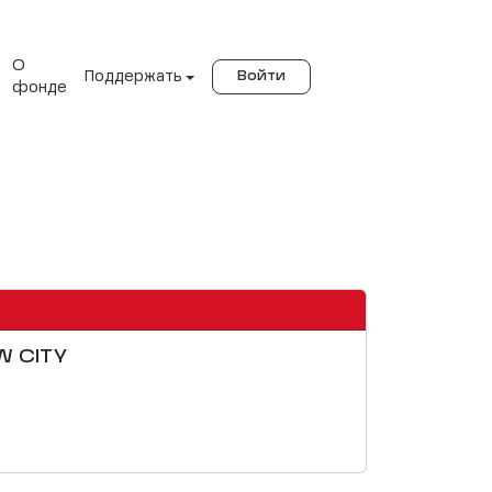
О
Поддержать
Войти
фонде
W CITY